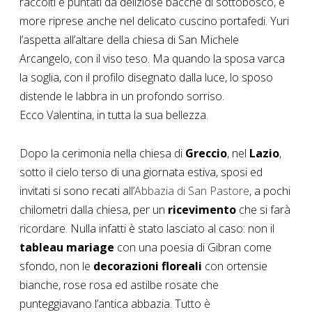
raccolti e puntati da deliziose bacche di sottobosco, e
more riprese anche nel delicato cuscino portafedi. Yuri
l’aspetta all’altare della chiesa di San Michele
Arcangelo, con il viso teso. Ma quando la sposa varca
la soglia, con il profilo disegnato dalla luce, lo sposo
distende le labbra in un profondo sorriso.
Ecco Valentina, in tutta la sua bellezza.
Dopo la cerimonia nella chiesa di
Greccio
, nel
Lazio
,
sotto il cielo terso di una giornata estiva, sposi ed
invitati si sono recati all’
Abbazia di San Pastore
, a pochi
chilometri dalla chiesa, per un
ricevimento
che si farà
ricordare. Nulla infatti è stato lasciato al caso: non il
tableau mariage
con una poesia di Gibran come
sfondo, non le
decorazioni floreali
con ortensie
bianche, rose rosa ed astilbe rosate che
punteggiavano l’antica abbazia. Tutto è